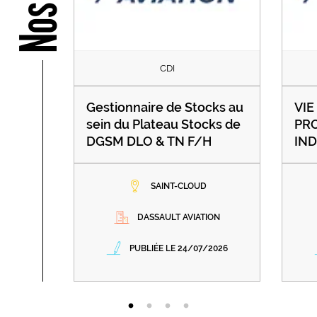
CDI
Gestionnaire de Stocks au
VIE
sein du Plateau Stocks de
PRO
DGSM DLO & TN F/H
IND
SAINT-CLOUD
DASSAULT AVIATION
PUBLIÉE LE 24/07/2026