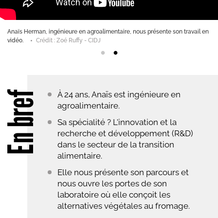
étences scientifiques sontindispensables pour
Anaïs Herman, ingénieure en 
 R&D.
Crédit : Zoé Ruffy - CIDJ
vidéo.
Crédit : Zoé Ruffy 
En bref
À 24 ans, Anaïs est ingénieure en
agroalimentaire.
Sa spécialité ? L'innovation et la
recherche et développement (R&D)
dans le secteur de la transition
alimentaire.
Elle nous présente son parcours et
nous ouvre les portes de son
laboratoire où elle conçoit les
alternatives végétales au fromage.