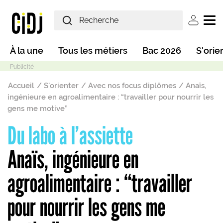
Aller au contenu principal
User ac
Main navigation
À la une
Tous les métiers
Bac 2026
S'orie
Fil d'Ariane
Accueil
S'orienter
Avec nos focus diplômes
Anaïs,
ingénieure en agroalimentaire : “travailler pour nourrir les
gens me motive”
Du labo à l’assiette
Mode sombre
Anaïs, ingénieure en
agroalimentaire : “travailler
pour nourrir les gens me