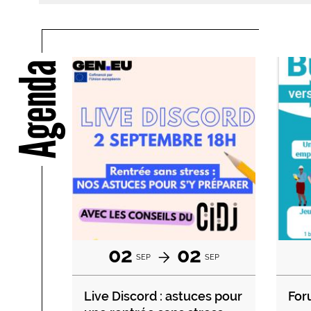
Agenda
02
02
SEP
SEP
Live Discord : astuces pour
For