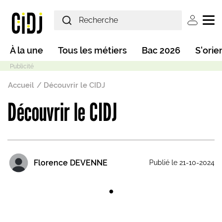
Aller au contenu principal
User ac
Main navigation
À la une
Tous les métiers
Bac 2026
S'orie
Fil d'Ariane
Accueil
Découvrir le CIDJ
Découvrir le CIDJ
Mode sombre
Florence DEVENNE
Publié le 21-10-2024