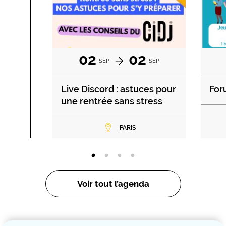
02
02
SEP
SEP
Live Discord : astuces pour
For
une rentrée sans stress
PARIS
Voir tout l’agenda