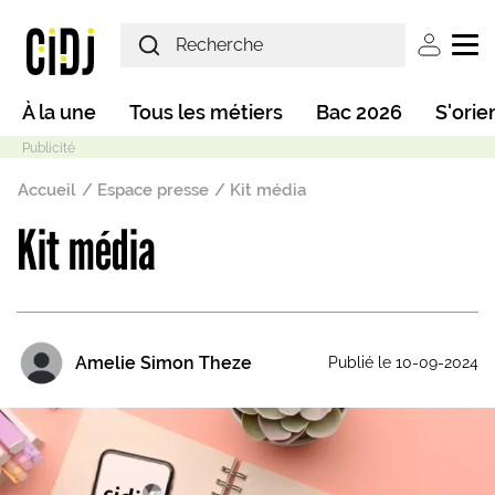
Aller au contenu principal
User ac
Main navigation
À la une
Tous les métiers
Bac 2026
S'orie
Fil d'Ariane
Accueil
Espace presse
Kit média
Kit média
Mode sombre
Amelie Simon Theze
Publié le 10-09-2024