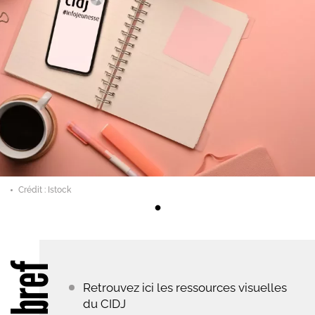
Crédit : Istock
En bref
Retrouvez ici les ressources visuelles
du CIDJ