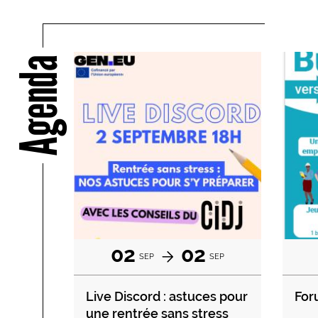
Agenda
02
02
SEP
SEP
Live Discord : astuces pour
For
une rentrée sans stress