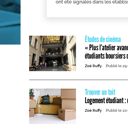
ont été signalés dans les établi
inquiétant encore, un auteur pré
avait entre 13 et 17 ans en 2025.
Études de cinéma
« Plus l’atelier avanc
étudiants boursiers 
Zoé Ruffy
Publié le
29
Trouver un toit
Logement étudiant : 
Zoé Ruffy
Publié le
20