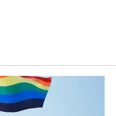
abétique
Après la 3eme
Les secteurs
Avec Parcoursup
Les écoles se présentent
Après le bac
Grâce à l'alternance
Avec nos focus diplômes
Apprendre autrement
Avec nos focus métiers