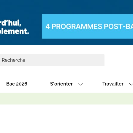
Bac 2026
S'orienter
Travailler
Avec nos fiches diplômes
Les offres de
Avec nos fiches métiers
Les offres à 
Au collège
Dénicher un 
térêt
Alternance : les formations des école
Décrocher un