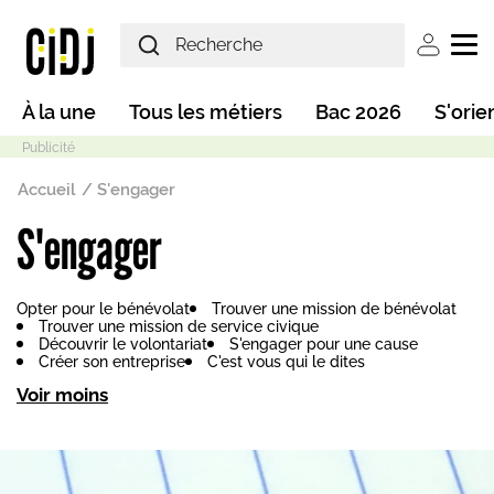
Aller au contenu principal
User ac
Main navigation
À la une
Tous les métiers
Bac 2026
S'orie
Fil d'Ariane
Accueil
S'engager
S'engager
Mode sombre
Opter pour le bénévolat
Trouver une mission de bénévolat
Trouver une mission de service civique
Découvrir le volontariat
S'engager pour une cause
Créer son entreprise
C'est vous qui le dites