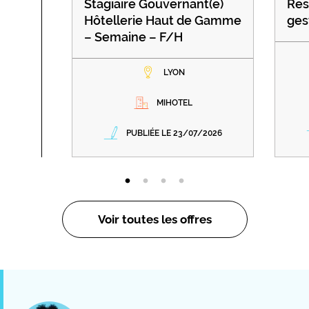
Stagiaire Gouvernant(e)
Res
Hôtellerie Haut de Gamme
ges
– Semaine – F/H
LYON
MIHOTEL
PUBLIÉE LE 23/07/2026
Voir toutes les offres