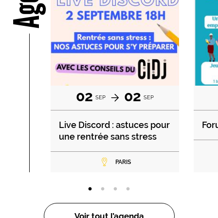
02
02
SEP
SEP
Live Discord : astuces pour
For
une rentrée sans stress
PARIS
Voir tout l’agenda