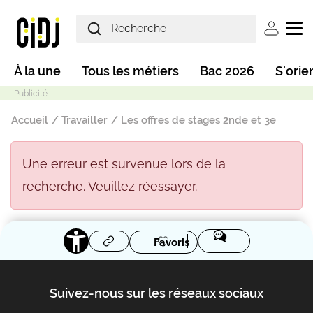
Aller au contenu principal
User ac
Main navigation
À la une
Tous les métiers
Bac 2026
S'orie
Fil d'Ariane
Accueil
Travailler
Les offres de stages 2nde et 3e
Une erreur est survenue lors de la
recherche. Veuillez réessayer.
Mode sombre
Favoris
Suivez-nous sur les réseaux sociaux