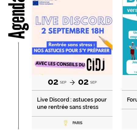
Agenda
02
02
SEP
SEP
Live Discord : astuces pour
For
une rentrée sans stress
PARIS