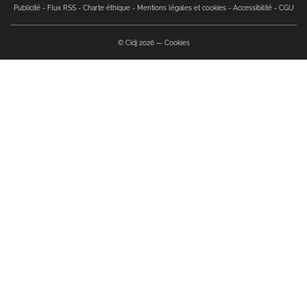
Publicité
Flux RSS
Charte éthique
Mentions légales et cookies
Accessibilité
CGU
© Cidj 2026
Cookies