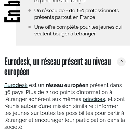
En bref
expérience à l’étranger
Un réseau de + de 160 professionnels
présents partout en France
Une offre complète pour les jeunes qui
veulent bouger à l’étranger
Eurodesk, un réseau présent au niveau
européen
Eurodesk
est un
réseau européen
présent dans
36 pays. Plus de 2 100 points d’information à
l’étranger adhèrent aux mêmes
principes
, et sont
réunis autour d’une mission similaire : informer
les jeunes sur toutes les possibilités pour partir à
l’étranger et encourager leur participation dans la
société.