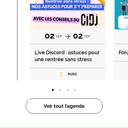
02
02
SEP
SEP
Live Discord : astuces pour
For
une rentrée sans stress
PARIS
Voir tout l’agenda