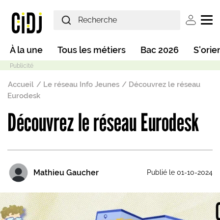
Aller au contenu principal
User ac
Main navigation
À la une
Tous les métiers
Bac 2026
S'orie
Fil d'Ariane
Accueil
Le réseau Info Jeunes
Découvrez le réseau
Eurodesk
Découvrez le réseau Eurodesk
Mode sombre
Mathieu Gaucher
Publié le 01-10-2024