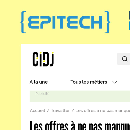
Aller au contenu principal
Main navigation
À la une
Tous les métiers
Avec nos focus métiers
Fil d'Ariane
Avec nos fiches métiers
Accueil
Travailler
Les offres à ne pas manqu
Les métiers par secteurs
Les offres à ne pas manqu
Les métiers par centres d'in