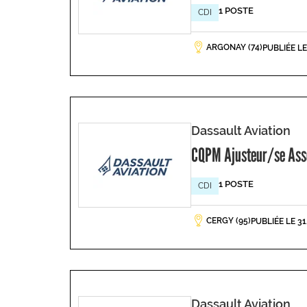
1 POSTE
CDI
ARGONAY (74)
PUBLIÉE L
Dassault Aviation
CQPM Ajusteur/se Asse
1 POSTE
CDI
CERGY (95)
PUBLIÉE LE 3
Dassault Aviation