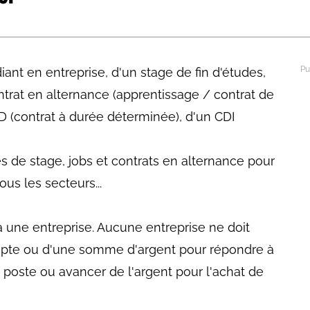
abétique
Après la 3eme
Les secteurs
Avec Parcoursup
ant en entreprise, d'un stage de fin d'études,
Les écoles se présentent
ontrat en alternance (apprentissage / contrat de
Après le bac
D (contrat à durée déterminée), d'un CDI
Grâce à l'alternance
es de stage, jobs et contrats en alternance pour
Avec nos focus diplômes
us les secteurs...
Apprendre autrement
Avec nos focus métiers
à une entreprise. Aucune entreprise ne doit
pte ou d'une somme d'argent pour répondre à
 poste ou avancer de l'argent pour l'achat de