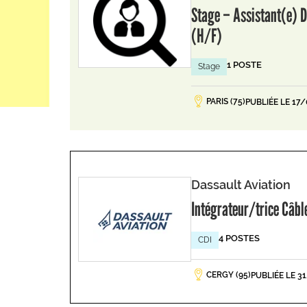
Stage – Assistant(e) D
(H/F)
1 POSTE
Stage
PARIS (75)
PUBLIÉE LE 17
Dassault Aviation
Intégrateur/trice Câb
4 POSTES
CDI
CERGY (95)
PUBLIÉE LE 3