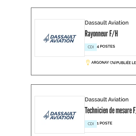
Dassault Aviation
Rayonneur F/H
4 POSTES
CDI
ARGONAY (74)
PUBLIÉE L
Dassault Aviation
Technicien de mesure 
1 POSTE
CDI