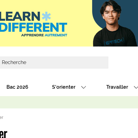
Bac 2026
S'orienter
Travailler
Avec nos fiches diplômes
Les offres de
Avec nos fiches métiers
Les offres à 
er
Au collège
Dénicher un 
er
térêt
Alternance : les formations des école
Décrocher un