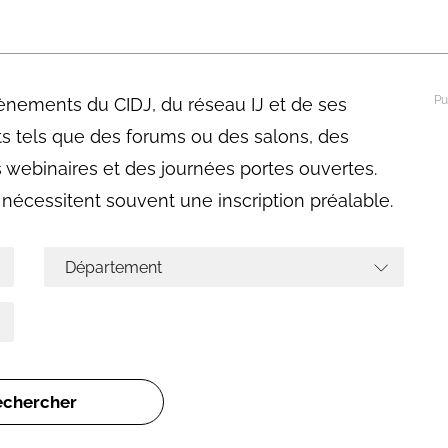
abétique
Après la 3eme
Les secteurs
Avec Parcoursup
vènements du CIDJ, du réseau IJ et de ses
Les écoles se présentent
s tels que des forums ou des salons, des
Après le bac
es webinaires et des journées portes ouvertes.
Grâce à l'alternance
nécessitent souvent une inscription préalable.
Avec nos focus diplômes
Apprendre autrement
Avec nos focus métiers