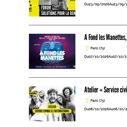
Du
23/09/2026
Au
23/09/
A Fond les Manettes,
Paris (75)
Du
07/10/2026
Au
07/10/2
Atelier « Service civ
Paris (75)
Du
08/10/2026
Au
08/10/