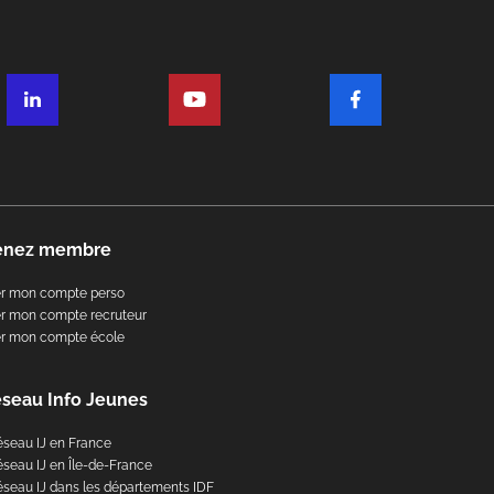
enez membre
er mon compte perso
r mon compte recruteur
er mon compte école
éseau Info Jeunes
éseau IJ en France
éseau IJ en Île-de-France
éseau IJ dans les départements IDF