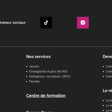
réseaux sociaux
Nos services
Dev
Jeunes
Cré
Enseignants et pros de l'AIO
Crée
Entreprises, recruteurs, OPCO
Cré
Parents
Le r
Centre de formation
Le r
Le r
Le r