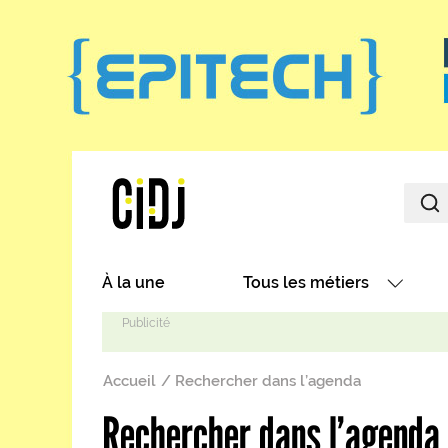
Aller au contenu principal
Main navigation
À la une
Tous les métiers
Avec nos focus métiers
Fil d'Ariane
Avec nos fiches métiers
Accueil
Rechercher dans l’agenda
Les métiers par secteurs
Rechercher dans l’agenda
Les métiers par centres d'in