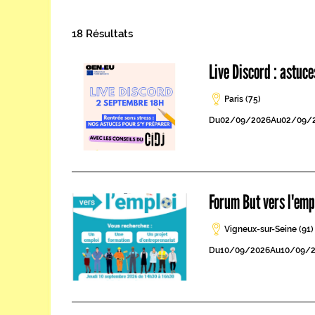
18 Résultats
Live Discord : astuc
Paris (75)
Du
02/09/2026
Au
02/09/
Forum But vers l'emp
Vigneux-sur-Seine (91)
Du
10/09/2026
Au
10/09/