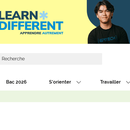
Bac 2026
S'orienter
Travailler
Avec nos fiches diplômes
Les offres de
Avec nos fiches métiers
Les offres à 
Au collège
Dénicher un 
térêt
Alternance : les formations des école
Décrocher un