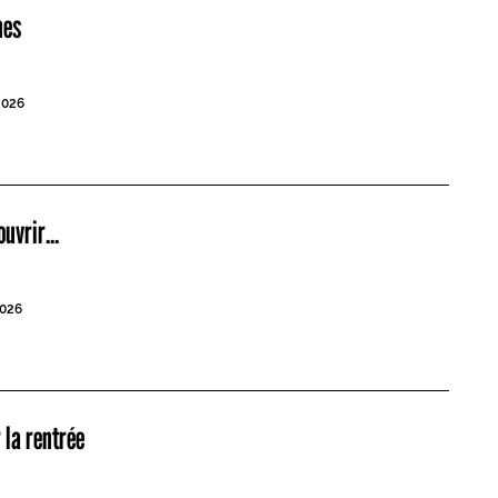
nes
2026
uvrir...
026
 la rentrée