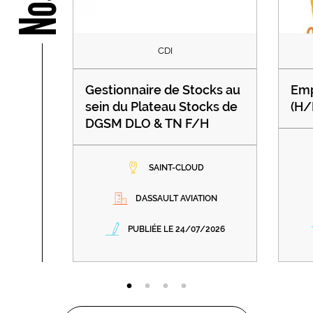
CDI
Gestionnaire de Stocks au
Emp
sein du Plateau Stocks de
(H/
DGSM DLO & TN F/H
SAINT-CLOUD
DASSAULT AVIATION
PUBLIÉE LE 24/07/2026