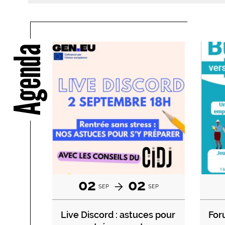
Agenda
02
02
SEP
SEP
Live Discord : astuces pour
For