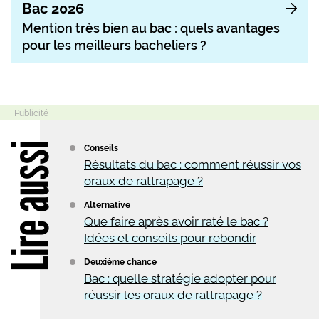
Bac 2026
Mention très bien au bac : quels avantages
pour les meilleurs bacheliers ?
Lire aussi
Conseils
Résultats du bac : comment réussir vos
oraux de rattrapage ?
Alternative
Que faire après avoir raté le bac ?
Idées et conseils pour rebondir
Deuxième chance
Bac : quelle stratégie adopter pour
réussir les oraux de rattrapage ?