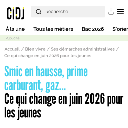
Aller au contenu principal
User ac
Main navigation
À la une
Tous les métiers
Bac 2026
S'orie
Fil d'Ariane
Accueil
Bien vivre
Ses démarches administratives
Ce qui change en juin 2026 pour les jeunes
Smic en hausse, prime
Mode sombre
carburant, gaz…
Ce qui change en juin 2026 pour
les jeunes