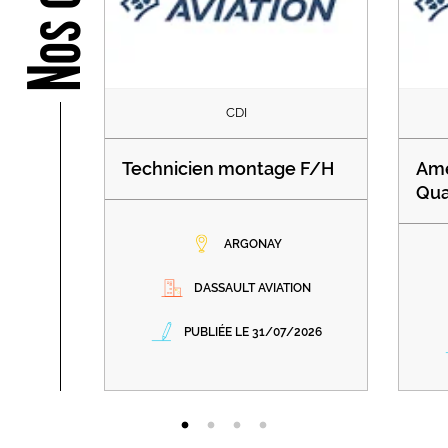
CDI
Technicien montage F/H
Amé
Qua
ARGONAY
DASSAULT AVIATION
PUBLIÉE LE 31/07/2026