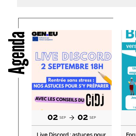
Agenda
02
02
SEP
SEP
Live Discord : astuces pour
For