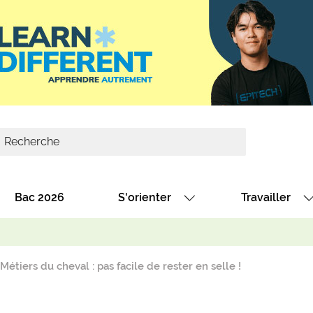
Bac 2026
S'orienter
Travailler
Avec nos fiches diplômes
Les offres de
Avec nos fiches métiers
Les offres à 
Métiers du cheval : pas facile de rester en selle !
Au collège
Dénicher un 
térêt
Alternance : les formations des école
Décrocher un