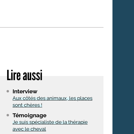
 qui embauchent
S'engager pour une cause
Ses déplacements
Créer son entreprise
Sa vie affective
C'est vous qui le dites
Sa santé
Ses démarches administrat
Face à la justice
Lire aussi
Ses loisirs
Ses vacances
Interview
À l'étranger
Aux côtés des animaux, les places
sont chères !
Découvrir le monde
Témoignage
Je suis spécialiste de la thérapie
avec le cheval