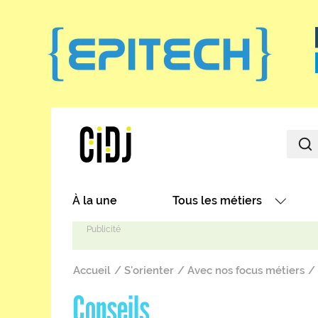
Aller au contenu principal
Main navigation
À la une
Tous les métiers
Avec nos focus métiers
Fil d'Ariane
Avec nos fiches métiers
Accueil
S'orienter
Avec nos focus métiers
Les métiers par secteurs
Conseils
Les métiers par centres d'in