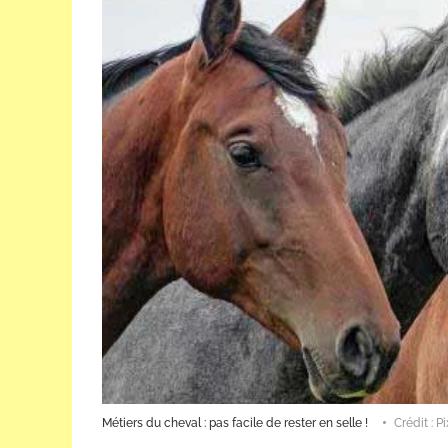
Métiers du cheval : pas facile de rester en selle !
Crédit : P