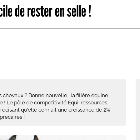
ile de rester en selle !
abétique
Après la 3eme
Les secteurs
Avec Parcoursup
Les écoles se présentent
Après le bac
Grâce à l'alternance
Avec nos focus diplômes
Apprendre autrement
s chevaux ? Bonne nouvelle : la filière équine
Avec nos focus métiers
 ! Le pôle de compétitivité Equi-ressources
cisant qu'elle connaît une croissance de 2%
précaires !