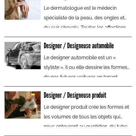
C’est celui ou celle qui intervient lors
Le dermatologue est le médecin
des situations difficiles.
spécialiste de la peau, des ongles et
du cuir chevelu. Toutes les affections
cutanées sont de son ressort : acné,
Designer / Designeuse automobile
verrues, mais aussi brûlures, IST,
cancers… Il peut accomplir par ailleurs
Le designer automobile est un «
des actes chirurgicaux.
styliste ». Il ou elle dessine les formes
de nos futures voitures en tenant
compte des contraintes techniques
Designer / Designeuse produit
liées à la fabrication et au
fonctionnement de celles-ci.
Le designer produit crée les formes et
les volumes de tous les objets qui
nous entourent au quotidien, du tube