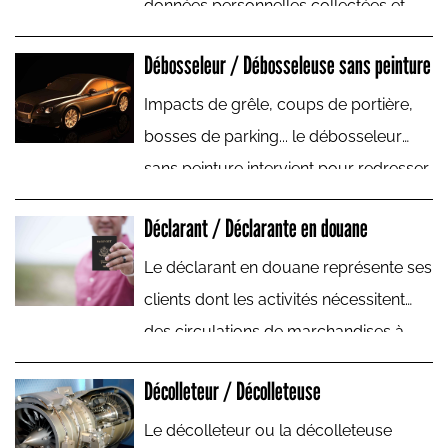
données personnelles collectées et
traitées par l'entreprise qui l'emploie.
Débosseleur / Débosseleuse sans peinture
Impacts de grêle, coups de portière,
bosses de parking... le débosseleur
sans peinture intervient pour redresser
les tôles de carrosseries automobiles
Déclarant / Déclarante en douane
endommagées par de petits chocs.
Le déclarant en douane représente ses
clients dont les activités nécessitent
des circulations de marchandises à
l'international auprès de
Décolleteur / Décolleteuse
l'administration des douanes.
Le décolleteur ou la décolleteuse