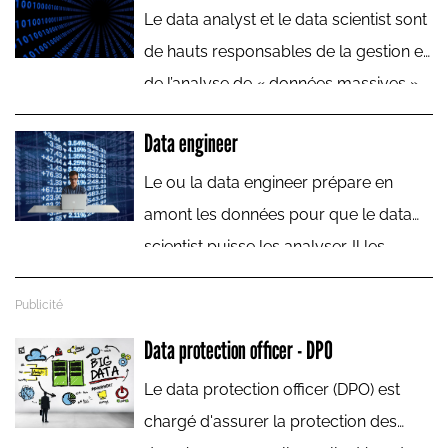
de l'un des métiers les plus difficiles du
Le data analyst et le data scientist sont
spectacle vivant.
de hauts responsables de la gestion et
de l’analyse de « données massives »
(big data). Ces spécialistes des chiffres,
Data engineer
des statistiques et des programmes
informatiques traitent les données
Le ou la data engineer prépare en
d'une entreprise pour en extraire les
amont les données pour que le data
informations susceptibles de l'aider
scientist puisse les analyser. Il les
dans sa prise de décisions. À l'inverse
collecte, les stocke et organise leur
du data scientist qui a une vision
mise en production.
transverse, le data analyst prend en
Data protection officer - DPO
charge un type de données spécifique.
Le data protection officer (DPO) est
chargé d'assurer la protection des