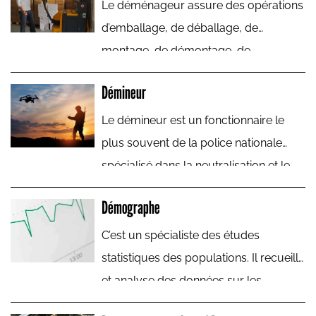
Le déménageur assure des opérations
répond aux besoins des libraires.
d’emballage, de déballage, de
montage, de démontage, de
chargement, de déchargement de
Démineur
mobilier. Il peut, en outre, conduire le
véhicule de déménagement s’il y est
Le démineur est un fonctionnaire le
habilité. Il est alors conducteur-
plus souvent de la police nationale
déménageur.
spécialisé dans la neutralisation et le
désamorçage des engins explosifs.
Démographe
C’est un spécialiste des études
statistiques des populations. Il recueille
et analyse des données sur les
évolutions des populations afin de