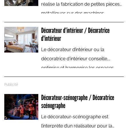
réalise la fabrication de petites pièces
métalliques sur des machines
automatisées.
Décorateur d’intérieur / Décoratrice
d'intérieur
Le décorateur d’intérieur ou la
décoratrice d'intérieur conseille,
optimise et harmonise les espaces
intérieurs. Contrairement à l’architecte
d’intérieur, il ou elle ne recourt pas à de
gros travaux.
Décorateur-scénographe / Décoratrice
scénographe
Le décorateur-scénographe est
l’interprète d’un réalisateur pour la