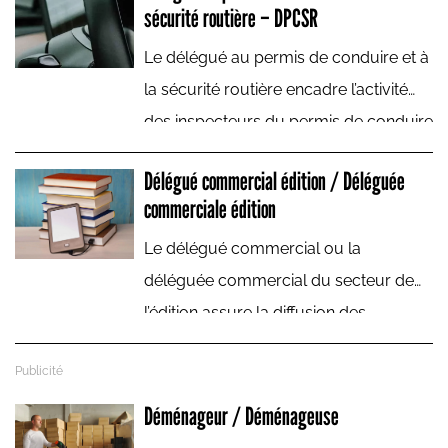
sécurité routière – DPCSR
et nouveautés thérapeutiques
Le délégué au permis de conduire et à
fabriqués par son laboratoire.
la sécurité routière encadre l’activité
des inspecteurs du permis de conduire
et des agents de l’administration en
Délégué commercial édition / Déléguée
charge de l’organisation et de la
commerciale édition
délivrance du permis de conduire.
Le délégué commercial ou la
déléguée commercial du secteur de
l’édition assure la diffusion des
nouveaux titres auprès des points de
vente : librairies, grandes surfaces,
maisons de la presse, librairies en
Déménageur / Déménageuse
ligne… Il/elle apporte des conseils et