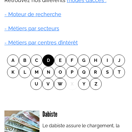
Retrouvez nos différents
modes d’accès :
- Moteur de recherche
- Métiers par secteurs
- Métiers par centres d’intérêt
A
B
C
D
E
F
G
H
I
J
K
L
M
N
O
P
Q
R
S
T
U
V
W
X
Y
Z
Dabiste
Le dabiste assure le chargement, la