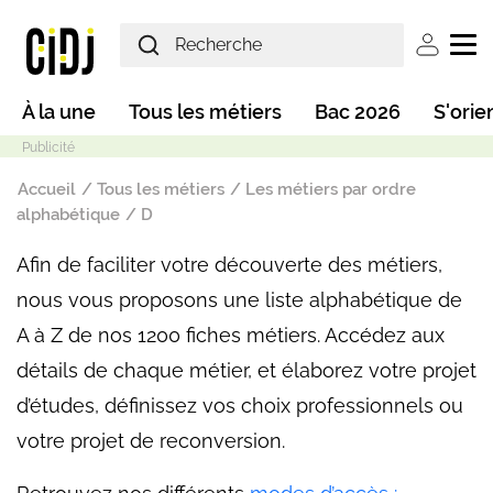
Aller au contenu principal
User ac
Main navigation
À la une
Tous les métiers
Bac 2026
S'orie
Fil d'Ariane
Accueil
Tous les métiers
Les métiers par ordre
alphabétique
D
Afin de faciliter votre découverte des métiers,
Mode sombre
nous vous proposons une liste alphabétique de
A à Z de nos 1200 fiches métiers. Accédez aux
détails de chaque métier, et élaborez votre projet
d’études, définissez vos choix professionnels ou
votre projet de reconversion.