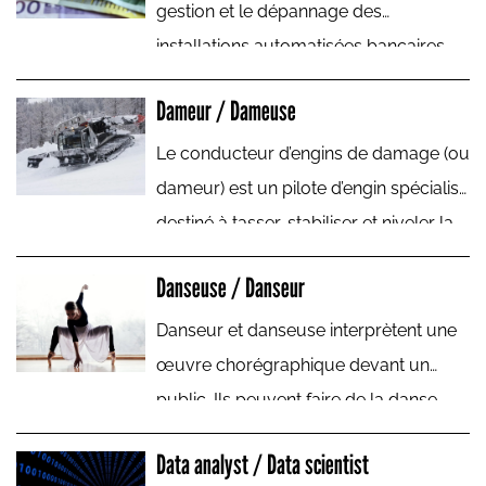
gestion et le dépannage des
installations automatisées bancaires.
Dameur / Dameuse
Le conducteur d’engins de damage (ou
dameur) est un pilote d’engin spécialisé
destiné à tasser, stabiliser et niveler la
neige fraîche des pistes de ski alpin ou
Danseuse / Danseur
nordique. En fait c’est tout le domaine
skiable qui est son champ d’activité
Danseur et danseuse interprètent une
professionnelle.
œuvre chorégraphique devant un
public. Ils peuvent faire de la danse
classique ou de la danse
Data analyst / Data scientist
contemporaine. Il s'agit probablement