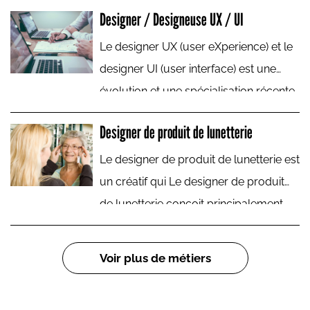
de pâte dentifrice, à la boîte de
Designer / Designeuse UX / UI
biscuits, de la table de jardin à la tasse
à café, jusqu’à la carrosserie de notre
Le designer UX (user eXperience) et le
voiture, etc.
designer UI (user interface) est une
évolution et une spécialisation récente
du métier de web designer. Le premier
Designer de produit de lunetterie
s’intéresse à l’expérience utilisateur, le
second à la conception de l’interface
Le designer de produit de lunetterie est
produit.
un créatif qui Le designer de produit
de lunetterie conçoit principalement
des montures de lunettes. Il prend en
charge la création de concepts de
Pagination
Voir plus de métiers
lunettes optiques et solaires selon
l’orientation stylistique et marketing de