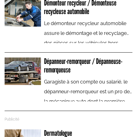
Démonteur recycleur / Démonteuse
fournir aux décideurs (éducation,
recycleuse automobile
économie, santé) l'information
Le démonteur recycleur automobile
prospective dont ils ont besoin.
assure le démontage et le recyclage
des pièces sur les véhicules hors
d’usage (VHU).
Dépanneur-remorqueur / Dépanneuse-
remorqueuse
Garagiste à son compte ou salarié, le
dépanneur-remorqueur est un pro de
la mécanique auto dont la première
action consiste à intervenir sur route
ou autoroute pour répondre à l’appel
de détresse d’un conducteur en panne.
Dermatologue