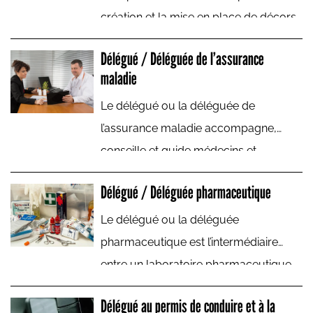
création et la mise en place de décors
nécessaires à une pièce de théâtre ; un
Délégué / Déléguée de l’assurance
film de fiction, télévisuel ou publicitaire
maladie
ou un décor. C'est à la fois un artiste et
Le délégué ou la déléguée de
un technicien.
l’assurance maladie accompagne,
conseille et guide médecins et
pharmaciens dans le but de maîtriser
Délégué / Déléguée pharmaceutique
l’évolution des dépenses de santé.
Le délégué ou la déléguée
pharmaceutique est l’intermédiaire
entre un laboratoire pharmaceutique
et les professionnels de santé. Il ou elle
Délégué au permis de conduire et à la
conseille et commercialise les produits