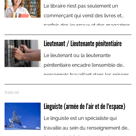
responsabilité du game designer.
Le libraire n’est pas seulement un
commerçant qui vend des livres et
parfois des journaux et des magazines.
Son rôle est aussi d'accueillir, de
Lieutenant / Lieutenante pénitentiaire
conseiller et de guider le lecteur dans
ses choix parmi une production
Le lieutenant ou la lieutenante
éditoriale toujours foisonnante.
pénitentiaire encadre l’ensemble de
personnels travaillant dans les prisons
et assure le maintien de la sécurité.
Linguiste (armée de l’air et de l'espace)
Le linguiste est un spécialiste qui
travaille au sein du renseignement de