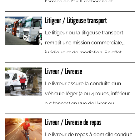
l'armée de l'air. Il recherche et
intercepte des trafics
Litigeur / Litigeuse transport
électromagnétiques émis dans
différentes langues.
Le litigeur ou la litigeuse transport
remplit une mission commerciale,
juridique et de médiation. En effet,
il/elle a en charge le règlement de
Livreur / Livreuse
litiges pouvant survenir lors d’un
transport de biens ou de personnes
Le livreur assure la conduite d’un
entre un transporteur et un
véhicule léger (2 ou 4 roues, inférieur à
commanditaire.
3,5 tonnes) en vue de livrer ou
d’enlever des marchandises. Il travaille
Livreur / Livreuse de repas
surtout en ville, dans un rayon de 100
km et ses déplacements ne dépassent
Le livreur de repas à domicile conduit