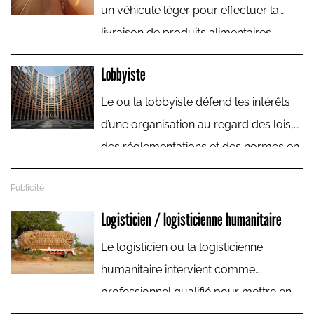
pas la journée.
un véhicule léger pour effectuer la
livraison de produits alimentaires
(repas complet, plats cuisinés,
Lobbyiste
courses) à des personnes en perte
d’autonomie. Il ou elle organise sa
Le ou la lobbyiste défend les intérêts
tournée, opère le chargement et le
d’une organisation au regard des lois,
déchargement et assure selon le cas
des réglementations et des normes en
d’autres tâches.
préparation ou en cours de
modification.
Logisticien / logisticienne humanitaire
Le logisticien ou la logisticienne
humanitaire intervient comme
professionnel qualifié pour mettre en