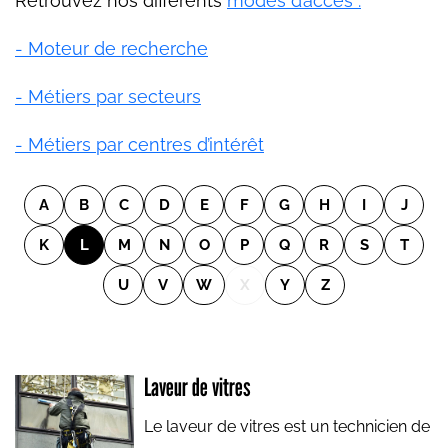
Retrouvez nos différents
modes d’accès :
- Moteur de recherche
- Métiers par secteurs
- Métiers par centres d’intérêt
A
B
C
D
E
F
G
H
I
J
K
L
M
N
O
P
Q
R
S
T
U
V
W
X
Y
Z
Laveur de vitres
Le laveur de vitres est un technicien de