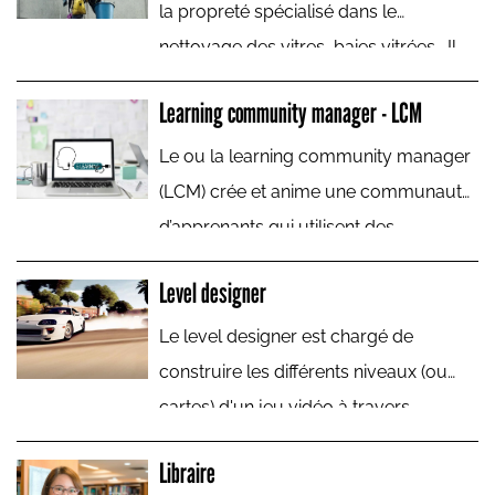
la propreté spécialisé dans le
nettoyage des vitres, baies vitrées… Il
procède au nettoyage de toutes
Learning community manager - LCM
surfaces vitrées, de toutes dimensions
: glaces, vitrines, miroirs, carreaux,
Le ou la learning community manager
intérieurs et extérieurs.
(LCM) crée et anime une communauté
d’apprenants qui utilisent des
plateformes de formation en ligne.
Level designer
Le level designer est chargé de
construire les différents niveaux (ou
cartes) d'un jeu vidéo à travers
lesquels le joueur sera appelé à
Libraire
évoluer. Il travaille en équipe sous la