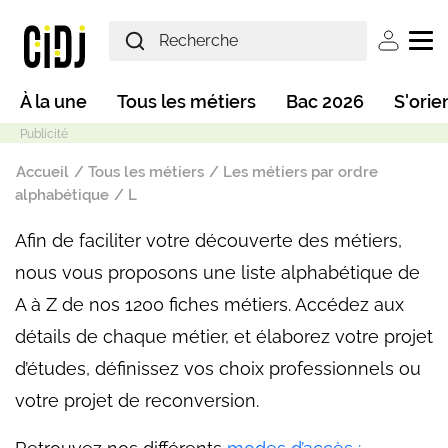
Aller au contenu principal
User ac
Main navigation
À la une
Tous les métiers
Bac 2026
S'orie
Fil d'Ariane
Accueil
Tous les métiers
Les métiers par ordre
alphabétique
L
Afin de faciliter votre découverte des métiers,
Mode sombre
nous vous proposons une liste alphabétique de
A à Z de nos 1200 fiches métiers. Accédez aux
détails de chaque métier, et élaborez votre projet
d’études, définissez vos choix professionnels ou
votre projet de reconversion.