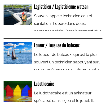
place l’organisation de l’aide matérielle
Logisticien / Logisticienne watsan
à des populations suite à une
catastrophe naturelle ou à un conflit.
Souvent appelé technicien eau et
sanitation, il opère dans deux
domaines précis : l’assainissement et la
gestion de la chaîne de l’eau (captage,
Loueur / Loueuse de bateaux
canalisations, stockage, désinfection,
construction de latrines...). Son savoir-
Le loueur de bateaux, qui est le plus
faire est très utilisé par les ONG.
souvent un technicien s’appuyant sur
ses compétences en nautisme, met à
la disposition d’une clientèle un navire
Ludothécaire
de plaisance ou fluvial pour naviguer
en mer, sur les fleuves. Il peut aussi
Le ludothécaire est un animateur
louer les services d’un skipper.
spécialisé dans le jeu et le jouet. Il