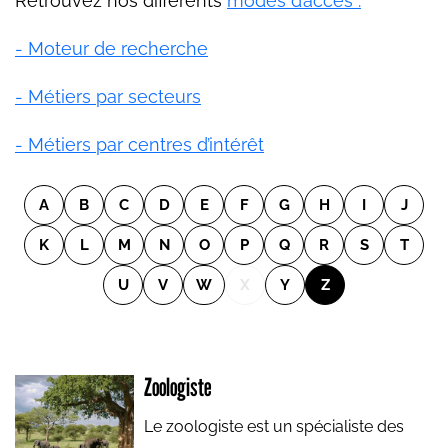
Retrouvez nos différents
modes d’accès :
- Moteur de recherche
- Métiers par secteurs
- Métiers par centres d’intérêt
A
B
C
D
E
F
G
H
I
J
K
L
M
N
O
P
Q
R
S
T
U
V
W
X
Y
Z
Zoologiste
Le zoologiste est un spécialiste des