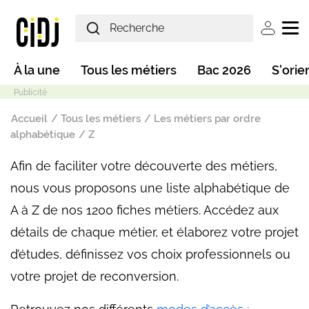
Aller au contenu principal
User ac
Main navigation
À la une
Tous les métiers
Bac 2026
S'orie
Fil d'Ariane
Accueil
Tous les métiers
Les métiers par ordre
alphabétique
Z
Afin de faciliter votre découverte des métiers,
Mode sombre
nous vous proposons une liste alphabétique de
A à Z de nos 1200 fiches métiers. Accédez aux
détails de chaque métier, et élaborez votre projet
d’études, définissez vos choix professionnels ou
votre projet de reconversion.