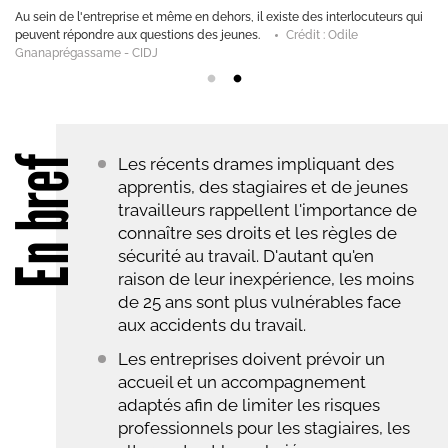
" Les 15-25 ans présentent un risque d’accident du travail près de deux fois
plus élevé que le reste de la population salariée ", rappelle Julien Hachet,
expert santé et sécurité au travail à l'INRS.
Crédit : Canva
En bref
Les récents drames impliquant des
apprentis, des stagiaires et de jeunes
travailleurs rappellent l'importance de
connaître ses droits et les règles de
sécurité au travail. D'autant qu'en
raison de leur inexpérience, les moins
de 25 ans sont plus vulnérables face
aux accidents du travail.
Les entreprises doivent prévoir un
accueil et un accompagnement
adaptés afin de limiter les risques
professionnels pour les stagiaires, les