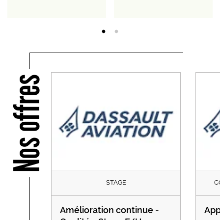
Nos offres
STAGE
C
Amélioration continue -
App