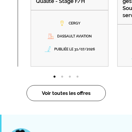
Qualité - Stage F/H
ges
Sou
ser
CERGY
DASSAULT AVIATION
PUBLIÉE LE 31/07/2026
Voir toutes les offres