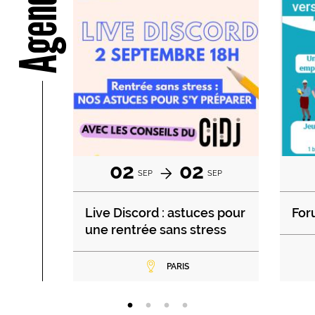
Agenda
02
02
SEP
SEP
Live Discord : astuces pour
For
une rentrée sans stress
PARIS