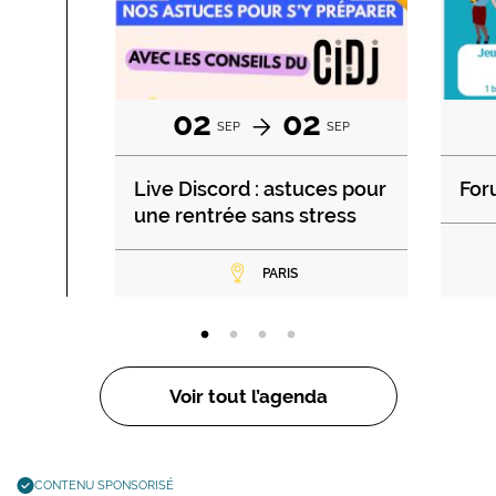
02
02
SEP
SEP
Live Discord : astuces pour
For
une rentrée sans stress
PARIS
Voir tout l’agenda
CONTENU SPONSORISÉ