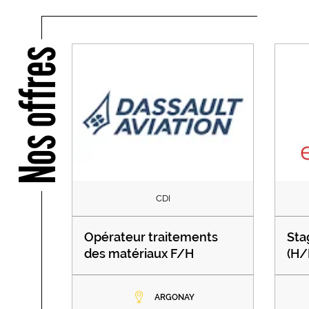
Nos offres
CDI
Opérateur traitements
Sta
des matériaux F/H
(H/
ARGONAY