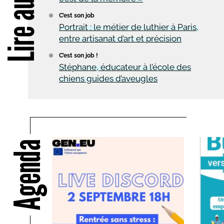
Lire aussi
C’est son job
Portrait : le métier de luthier à Paris,
entre artisanat d’art et précision
C’est son job !
Stéphane, éducateur à l’école des
chiens guides d’aveugles
Agenda