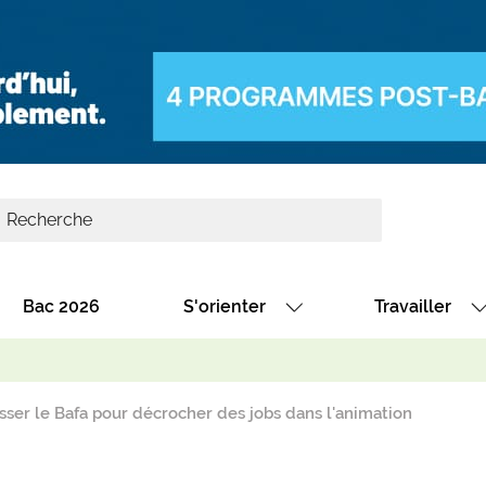
Bac 2026
S'orienter
Travailler
Avec nos fiches diplômes
Les offres de
Avec nos fiches métiers
Les offres à 
ser le Bafa pour décrocher des jobs dans l'animation
Au collège
Dénicher un 
térêt
Alternance : les formations des école
Décrocher un