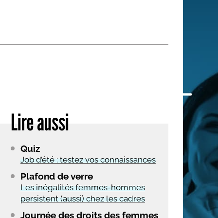
 qui embauchent
S'engager pour une cause
Ses déplacements
Créer son entreprise
Sa vie affective
C'est vous qui le dites
Sa santé
Ses démarches administrat
Face à la justice
Lire aussi
Ses loisirs
Ses vacances
Quiz
À l'étranger
Job d’été : testez vos connaissances
Découvrir le monde
Plafond de verre
Les inégalités femmes-hommes
persistent (aussi) chez les cadres
Journée des droits des femmes