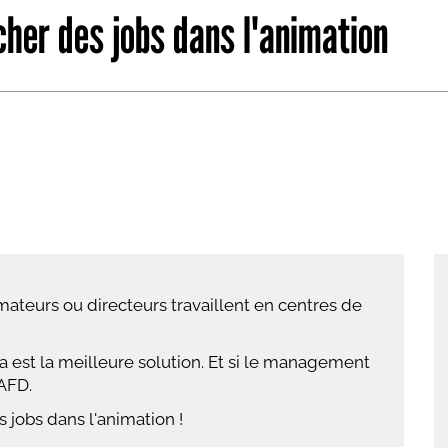
cher des jobs dans l'animation
abétique
Après la 3eme
Les secteurs
Avec Parcoursup
Les écoles se présentent
Après le bac
Grâce à l'alternance
Avec nos focus diplômes
Apprendre autrement
teurs ou directeurs travaillent en centres de
Avec nos focus métiers
fa est la meilleure solution. Et si le management
AFD.
 jobs dans l'animation !