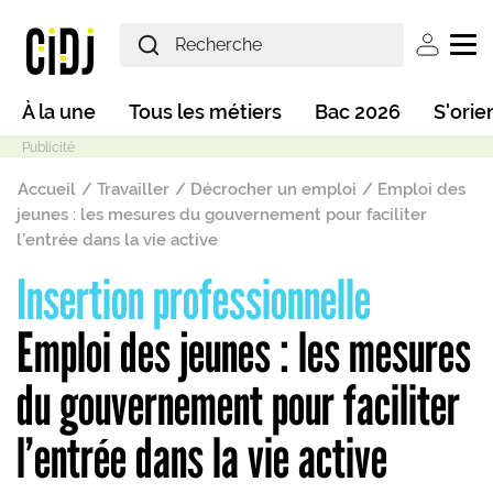
Aller au contenu principal
User ac
Main navigation
À la une
Tous les métiers
Bac 2026
S'orie
Fil d'Ariane
Accueil
Travailler
Décrocher un emploi
Emploi des
jeunes : les mesures du gouvernement pour faciliter
l’entrée dans la vie active
Insertion professionnelle
Mode sombre
Emploi des jeunes : les mesures
du gouvernement pour faciliter
l’entrée dans la vie active