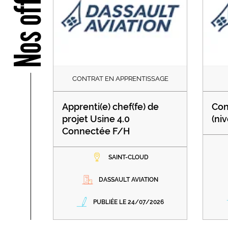
Nos offres
CONTRAT EN APPRENTISSAGE
Apprenti(e) chef(fe) de
Con
projet Usine 4.0
(ni
Connectée F/H
SAINT-CLOUD
DASSAULT AVIATION
PUBLIÉE LE 24/07/2026