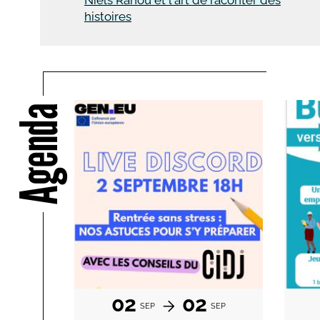
Niels Rahou et l'art de raconter des
histoires
Agenda
02
02
SEP
SEP