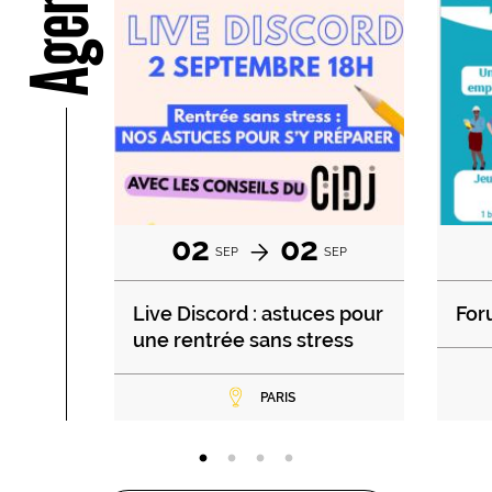
Agenda
02
02
SEP
SEP
Live Discord : astuces pour
For
une rentrée sans stress
PARIS