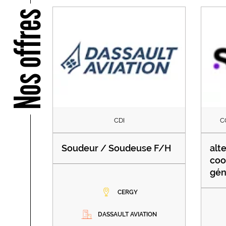
Nos offres
CDI
C
Soudeur / Soudeuse F/H
alt
coo
gén
CERGY
DASSAULT AVIATION