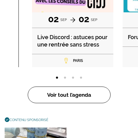
02
02
SEP
SEP
Live Discord : astuces pour
For
une rentrée sans stress
PARIS
Voir tout l’agenda
CONTENU SPONSORISÉ