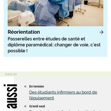
Réorientation
Passerelles entre études de santé et
diplôme paramédical : changer de voie, c’est
possible !
Lire aussi
En tension
Des étudiants infirmiers au bord de
l’épuisement
Grand saut