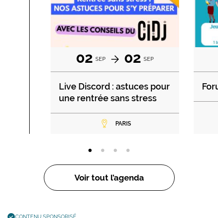
02
02
SEP
SEP
Live Discord : astuces pour
For
une rentrée sans stress
PARIS
Voir tout l’agenda
CONTENU SPONSORISÉ