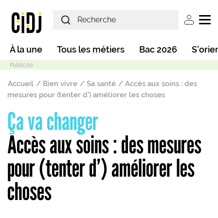
Aller au contenu principal
User ac
Main navigation
À la une
Tous les métiers
Bac 2026
S'orie
Fil d'Ariane
Accueil
Bien vivre
Sa santé
Accès aux soins : des
mesures pour (tenter d’) améliorer les choses
Ça va changer
Mode sombre
Accès aux soins : des mesures
pour (tenter d’) améliorer les
choses