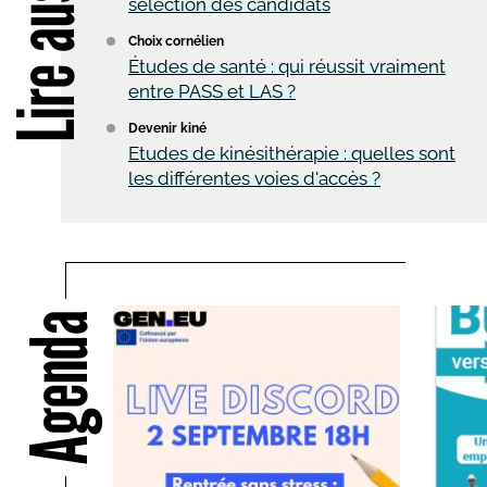
Lire aussi
sélection des candidats
Choix cornélien
Études de santé : qui réussit vraiment
entre PASS et LAS ?
Devenir kiné
Etudes de kinésithérapie : quelles sont
les différentes voies d'accès ?
Agenda