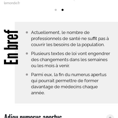
érentes mesures sont prévues.
Crédit : Stevepb – Pixabay
lemonde.fr
En bref
Actuellement, le nombre de
professionnels de santé ne suffit pas à
couvrir les besoins de la population.
Plusieurs textes de loi vont engendrer
des changements dans les semaines
ou les mois à venir.
Parmi eux, la fin du numerus apertus
qui pourrait permettre de former
davantage de médecins chaque
année.
Adieu numerus apertus