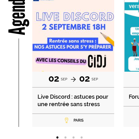
Agenda
02
02
SEP
SEP
Live Discord : astuces pour
For
une rentrée sans stress
PARIS