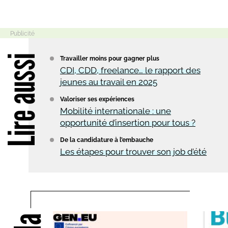
Lire aussi
Travailler moins pour gagner plus
CDI, CDD, freelance… le rapport des
jeunes au travail en 2025
Valoriser ses expériences
Mobilité internationale : une
opportunité d’insertion pour tous ?
De la candidature à l’embauche
Les étapes pour trouver son job d’été