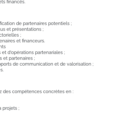
jets financés.
fication de partenaires potentiels ;
us et présentations ;
torielles ;
suivi des partenaires et financeurs.
nts
 et d'opérations partenariales ;
des intervenants et partenaires ;
orts de communication et de valorisation ;
s.
z des compétences concrètes en :
projets ;