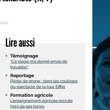
 qui embauchent
S'engager pour une cause
Ses déplacements
Créer son entreprise
Sa vie affective
C'est vous qui le dites
Sa santé
Lire aussi
Ses démarches administrat
Face à la justice
Témoignage
Ses loisirs
“Ce stage m’a donné envie de
travailler”
Ses vacances
Reportage
À l'étranger
Pilote de drone : dans les coulisses
du spectacle de la tour Eiffel
Découvrir le monde
Formation agricole
L'enseignement agricole recrute
hors de ses terres