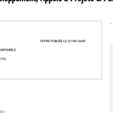
abétique
Après la 3eme
Les secteurs
Avec Parcoursup
Les écoles se présentent
Après le bac
OFFRE PUBLIÉE LE 17/06/2026
Grâce à l'alternance
DISPONIBLE
 (75)
Avec nos focus diplômes
Apprendre autrement
Avec nos focus métiers
is)