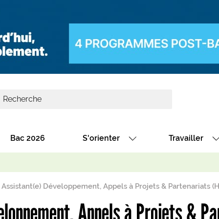
Bac 2026
S'orienter
Travailler
Avec nos fiches diplômes
Les offres de
Avec nos fiches métiers
Les offres à 
Assistant(e) Développement, Appels à Projets & Partenariats (
Au collège
Dénicher un 
eloppement, Appels à Projets & Pa
térêt
Alternance : les formations des école
Décrocher un