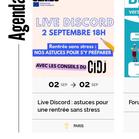
Agenda
02
02
SEP
SEP
Live Discord : astuces pour
For
une rentrée sans stress
PARIS