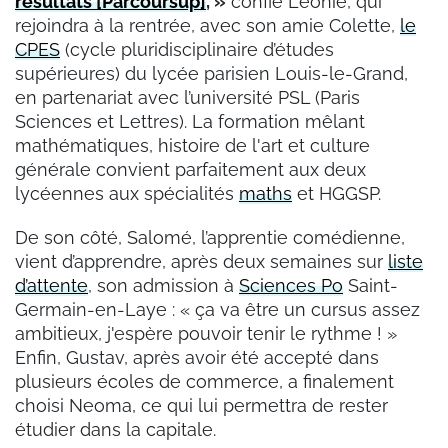
résultats [Parcoursup]
, »
confie Léonie, qui
rejoindra à la rentrée, avec son amie Colette,
le
CPES
(cycle pluridisciplinaire d’études
supérieures) du lycée parisien Louis-le-Grand,
en partenariat avec l’université PSL (Paris
Sciences et Lettres). La formation mêlant
mathématiques, histoire de l'art et culture
générale convient parfaitement aux deux
lycéennes aux spécialités
maths
et HGGSP.
De son côté, Salomé, l’apprentie comédienne,
vient d’apprendre, après deux semaines sur
liste
d’attente
, son admission à
Sciences Po
Saint-
Germain-en-Laye : « ça va être un cursus assez
ambitieux, j'espère pouvoir tenir le rythme ! »
Enfin, Gustav, après avoir été accepté dans
plusieurs écoles de commerce, a finalement
choisi Neoma, ce qui lui permettra de rester
étudier dans la capitale.