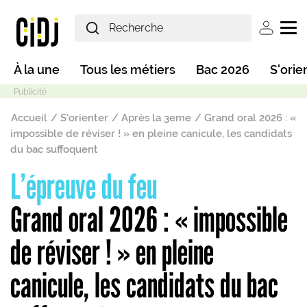
Aller au contenu principal
User ac
Main navigation
À la une
Tous les métiers
Bac 2026
S'orie
Fil d'Ariane
Accueil
S'orienter
Après la 3eme
Grand oral 2026 : «
impossible de réviser ! » en pleine canicule, les candidats
du bac suffoquent
L’épreuve du feu
Mode sombre
Grand oral 2026 : « impossible
de réviser ! » en pleine
canicule, les candidats du bac