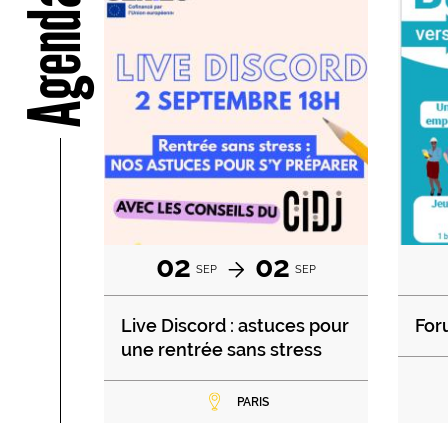
Agenda
02
02
SEP
SEP
Live Discord : astuces pour
For
une rentrée sans stress
PARIS