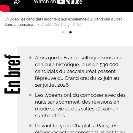
En vidéo, les candidats racontent leur expérience du Grand oral du bac,
dans la fournaise.
Crédit : Zoé Ruffy - CIDJ
En bref
Alors que la France suffoque sous une
canicule historique, plus de 530 000
candidats du baccalauréat passent
l’épreuve du Grand oral du 22 juin au
1er juillet 2026.
Les lycéens ont dû composer avec des
nuits sans sommeil, des révisions en
mode survie et des salles d'examen
surchauffées.
Devant le lycée Chaptal, à Paris, les
élèves racontent comment ils ont tenu