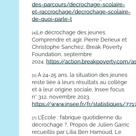
des-parcours/decrochage-scolaire-
et-raccrochage/decrochage-scolaire-
de-quoi-parle-t
Le décrochage des jeunes.
[4]
Comprendre et agir, Pierre Derieux et
Christophe Sanchez, Break Poverty
Foundation, septembre
2024.
https://action.breakpoverty.com
À 24-25 ans, la situation des jeunes
[5]
reste liée à leurs résultats au collège
et à leur origine sociale, Insee focus
n° 312, novembre 2023.
https://www.insee.fr/fr/statistiques/77
L’École : fabrique quotidienne du
[7]
décrochage ?, Propos de Julien Garric
recueillis par Lilia Ben Hamoud, Le