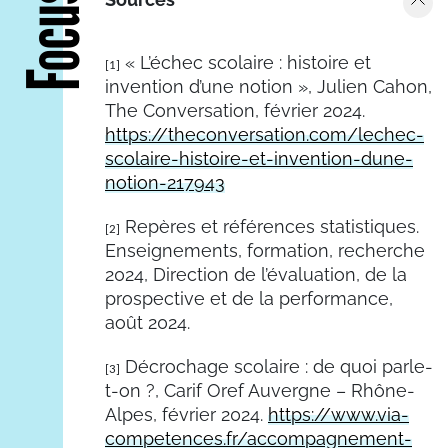
Focus
« L’échec scolaire : histoire et
[1]
invention d’une notion », Julien Cahon,
The Conversation, février 2024.
https://theconversation.com/lechec-
scolaire-histoire-et-invention-dune-
notion-217943
Repères et références statistiques.
[2]
Enseignements, formation, recherche
2024,
Direction de l’évaluation, de la
prospective et de la performance,
août 2024.
Décrochage scolaire : de quoi parle-
[3]
t-on ?, Carif Oref Auvergne – Rhône-
Alpes, février 2024.
https://www.via-
competences.fr/accompagnement-