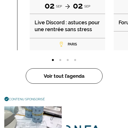
02
02
SEP
SEP
Live Discord : astuces pour
For
une rentrée sans stress
PARIS
Voir tout l’agenda
CONTENU SPONSORISÉ