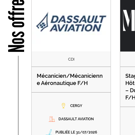
Nos offres
CDI
Mécanicien/Mécanicienn
Sta
e Aéronautique F/H
Hôt
– D
F/
CERGY
DASSAULT AVIATION
PUBLIÉE LE 31/07/2026