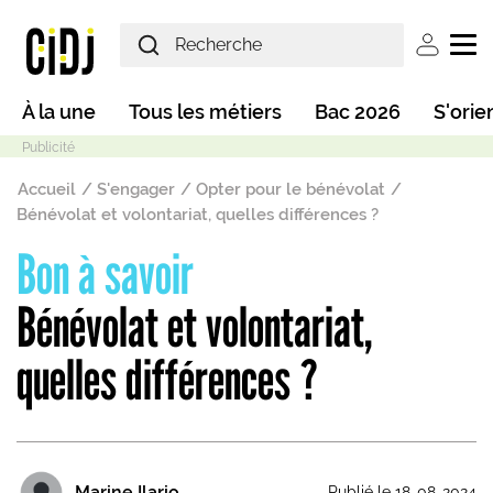
Aller au contenu principal
User ac
Main navigation
À la une
Tous les métiers
Bac 2026
S'orie
Fil d'Ariane
Accueil
S'engager
Opter pour le bénévolat
Bénévolat et volontariat, quelles différences ?
Bon à savoir
Mode sombre
Bénévolat et volontariat,
quelles différences ?
Marine Ilario
Publié le 18-08-2024