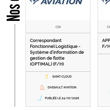
CDI
C
Correspondant
APP
Fonctionnel Logistique -
F/
Système d'information de
gestion de flotte
(OPTIMAL) (F/H)
SAINT-CLOUD
DASSAULT AVIATION
PUBLIÉE LE 24/07/2026