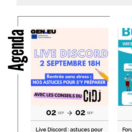
Agenda
02
02
SEP
SEP
Live Discord : astuces pour
For