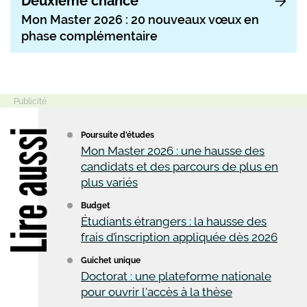
Deuxième chance
Mon Master 2026 : 20 nouveaux vœux en
phase complémentaire
Lire aussi
Poursuite d'études
Mon Master 2026 : une hausse des
candidats et des parcours de plus en
plus variés
Budget
Étudiants étrangers : la hausse des
frais d’inscription appliquée dès 2026
Guichet unique
Doctorat : une plateforme nationale
pour ouvrir l'accès à la thèse