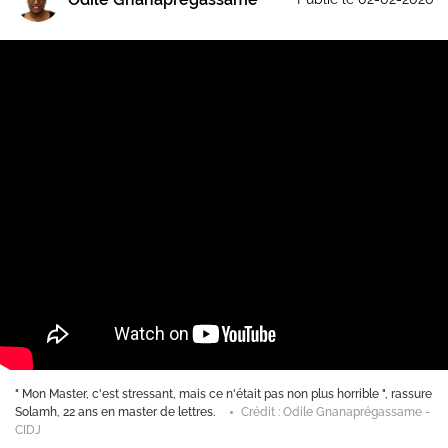
" Mon Master, c'est stressant, mais ce n'était pas non plus horrible ", rassure
Solamh, 22 ans en master de lettres.
Crédit : Odile Gnanaprégassame -
CIDJ