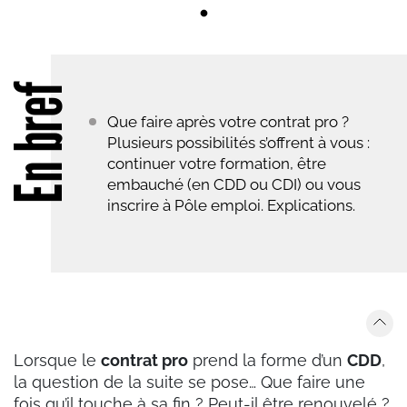
En bref
Que faire après votre contrat pro ?
Plusieurs possibilités s’offrent à vous :
continuer votre formation, être
embauché (en CDD ou CDI) ou vous
inscrire à Pôle emploi. Explications.
Lorsque le
contrat pro
prend la forme d’un
CDD
,
la question de la suite se pose… Que faire une
fois qu’il touche à sa fin ? Peut-il être renouvelé ?