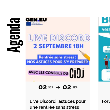
Agenda
02
02
SEP
SEP
Live Discord : astuces pour
For
une rentrée sans stress