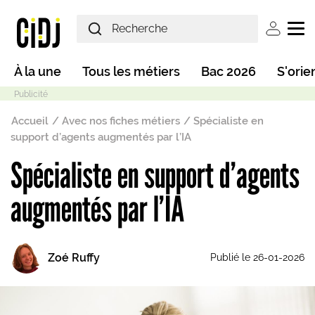
Aller au contenu principal
User ac
Main navigation
À la une
Tous les métiers
Bac 2026
S'orie
Fil d'Ariane
Accueil
Avec nos fiches métiers
Spécialiste en
support d’agents augmentés par l’IA
Spécialiste en support d’agents
Mode sombre
augmentés par l’IA
Zoé Ruffy
Publié le 26-01-2026