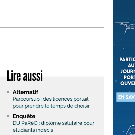
 qui embauchent
S'engager pour une cause
Ses déplacements
Créer son entreprise
Sa vie affective
C'est vous qui le dites
Sa santé
Ses démarches administrat
Face à la justice
Lire aussi
Ses loisirs
Ses vacances
Alternatif
À l'étranger
Parcoursup : des licences portail
pour prendre le temps de choisir
Découvrir le monde
Enquête
DU PaRéO : diplôme salutaire pour
étudiants indécis