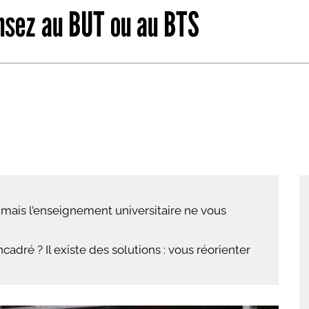
ensez au BUT ou au BTS
abétique
Après la 3eme
Les secteurs
Avec Parcoursup
Les écoles se présentent
Après le bac
Grâce à l'alternance
Avec nos focus diplômes
Apprendre autrement
mais l’enseignement universitaire ne vous
Avec nos focus métiers
adré ? Il existe des solutions : vous réorienter