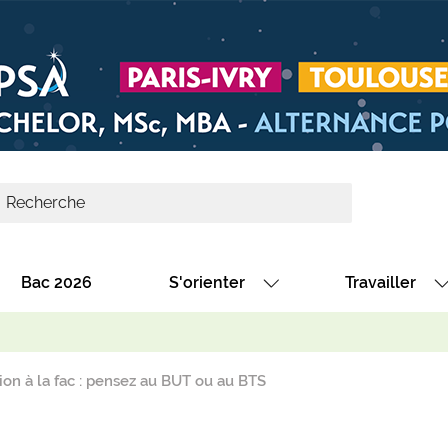
Bac 2026
S'orienter
Travailler
Avec nos fiches diplômes
Les offres de
Avec nos fiches métiers
Les offres à 
on à la fac : pensez au BUT ou au BTS
Au collège
Dénicher un 
térêt
Alternance : les formations des école
Décrocher un