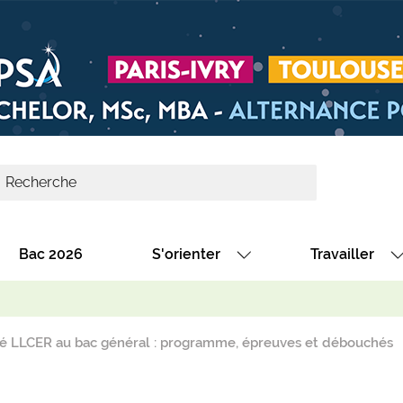
Bac 2026
S'orienter
Travailler
Avec nos fiches diplômes
Les offres de
Avec nos fiches métiers
Les offres à 
té LLCER au bac général : programme, épreuves et débouchés
Au collège
Dénicher un 
térêt
Alternance : les formations des école
Décrocher un