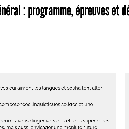
énéral : programme, épreuves et 
abétique
Après la 3eme
Les secteurs
Avec Parcoursup
Les écoles se présentent
Après le bac
Grâce à l'alternance
Avec nos focus diplômes
Apprendre autrement
ves qui aiment les langues et souhaitent aller
Avec nos focus métiers
ompétences linguistiques solides et une
 pourrez vous diriger vers des études supérieures
es, mais aussi envisager une mobilité future.