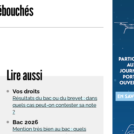
débouchés
 qui embauchent
S'engager pour une cause
Ses déplacements
Créer son entreprise
Sa vie affective
C'est vous qui le dites
Sa santé
Ses démarches administrat
Face à la justice
Lire aussi
Ses loisirs
Ses vacances
Vos droits
À l'étranger
Résultats du bac ou du brevet : dans
quels cas peut-on contester sa note
Découvrir le monde
?
Bac 2026
Mention très bien au bac : quels