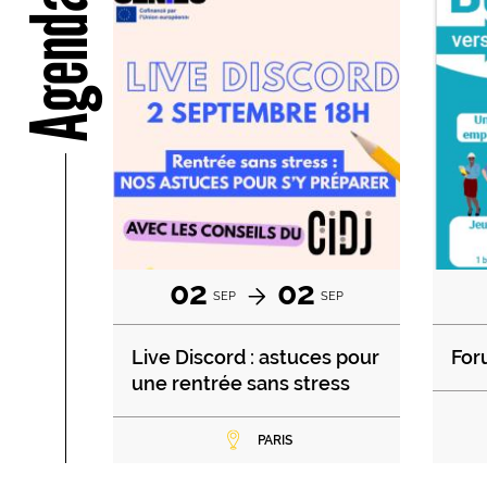
Agenda
02
02
SEP
SEP
Live Discord : astuces pour
For
une rentrée sans stress
PARIS