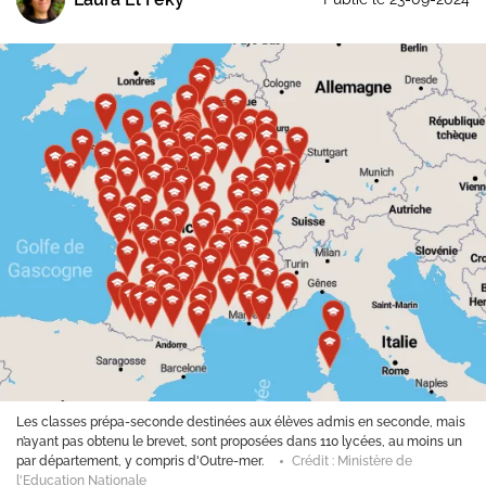
 groupes de niveau, les groupes de besoins
Les classes prépa-seconde d
tences en maths et français en regroupant les
n’ayant pas obtenu le brevet
esoins.
Crédit : Jeswin Thomas /
par département, y compris 
l'Education Nationale