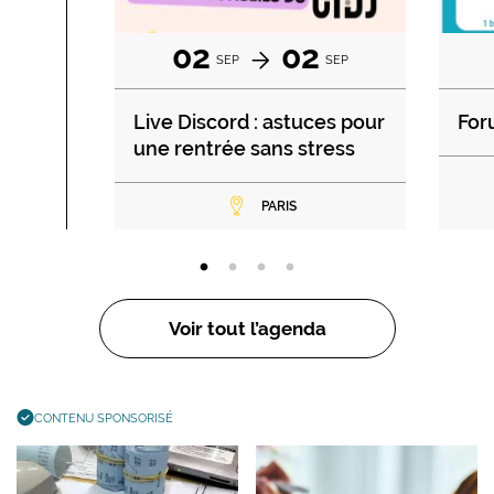
02
02
SEP
SEP
Live Discord : astuces pour
For
une rentrée sans stress
PARIS
Voir tout l’agenda
CONTENU SPONSORISÉ