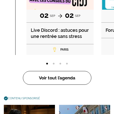
02
02
SEP
SEP
Live Discord : astuces pour
For
une rentrée sans stress
PARIS
Voir tout l’agenda
CONTENU SPONSORISÉ