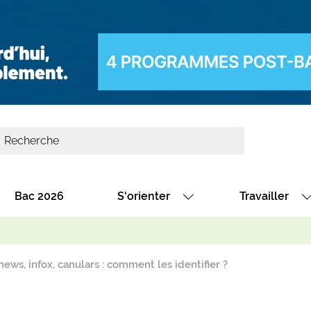
Bac 2026
S'orienter
Travailler
Avec nos fiches diplômes
Les offres de
Avec nos fiches métiers
Les offres à 
ews, infox, canulars : comment les identifier ?
Au collège
Dénicher un 
térêt
Alternance : les formations des école
Décrocher un