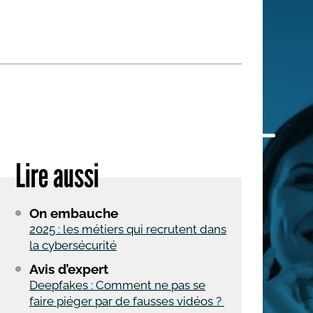
 qui embauchent
S'engager pour une cause
Ses déplacements
Créer son entreprise
Sa vie affective
C'est vous qui le dites
Sa santé
Ses démarches administrat
Face à la justice
Lire aussi
Ses loisirs
Ses vacances
On embauche
À l'étranger
2025 : les métiers qui recrutent dans
la cybersécurité
Découvrir le monde
Avis d’expert
Deepfakes : Comment ne pas se
faire piéger par de fausses vidéos ?