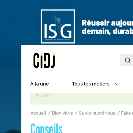
Aller au contenu principal
Main navigation
À la une
Tous les métiers
Avec nos focus métiers
Fil d'Ariane
Avec nos fiches métiers
Accueil
Bien vivre
Sa vie numérique
Fake n
Les métiers par secteurs
Conseils
Les métiers par centres d'in