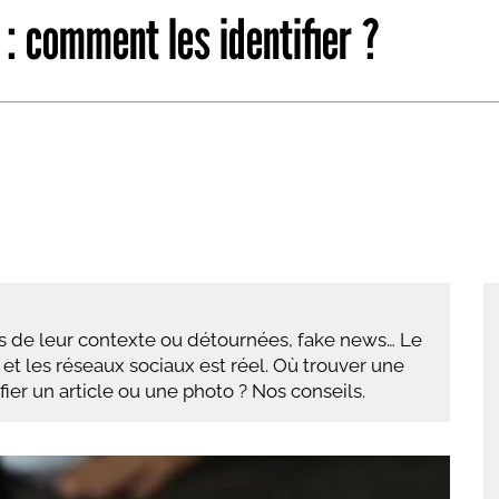
 : comment les identifier ?
abétique
Après la 3eme
Les secteurs
Avec Parcoursup
Les écoles se présentent
Après le bac
Grâce à l'alternance
Avec nos focus diplômes
Apprendre autrement
es de leur contexte ou détournées, fake news… Le
Avec nos focus métiers
 et les réseaux sociaux est réel. Où trouver une
er un article ou une photo ? Nos conseils.