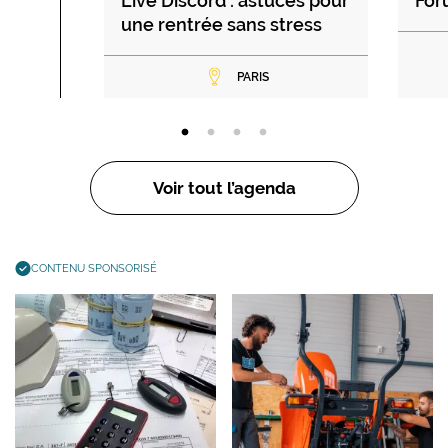
Live Discord : astuces pour
For
une rentrée sans stress
PARIS
Voir tout l’agenda
CONTENU SPONSORISÉ