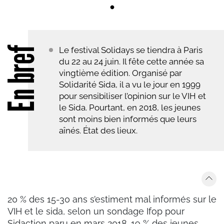
En bref
Le festival Solidays se tiendra à Paris
du 22 au 24 juin. Il fête cette année sa
vingtième édition. Organisé par
Solidarité Sida, il a vu le jour en 1999
pour sensibiliser l’opinion sur le VIH et
le Sida. Pourtant, en 2018, les jeunes
sont moins bien informés que leurs
aînés. État des lieux.
20 % des 15-30 ans s’estiment mal informés sur le
VIH et le sida, selon un sondage Ifop pour
Sidaction paru en mars 2018. 19 % des jeunes