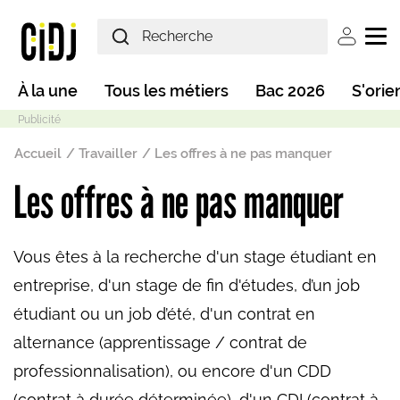
Aller au contenu principal
User ac
Main navigation
À la une
Tous les métiers
Bac 2026
S'orie
Fil d'Ariane
Accueil
Travailler
Les offres à ne pas manquer
Les offres à ne pas manquer
Mode sombre
Vous êtes à la recherche d'un stage étudiant en
entreprise, d'un stage de fin d'études, d’un job
étudiant ou un job d’été, d'un contrat en
alternance (apprentissage / contrat de
professionnalisation), ou encore d'un CDD
(contrat à durée déterminée), d'un CDI (contrat à