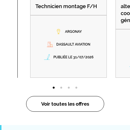
Technicien montage F/H
alt
coo
gén
ARGONAY
DASSAULT AVIATION
PUBLIÉE LE 31/07/2026
Voir toutes les offres