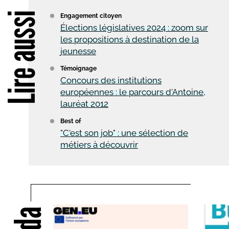
Lire aussi
Engagement citoyen
Élections législatives 2024 : zoom sur
les propositions à destination de la
jeunesse
Témoignage
Concours des institutions
européennes : le parcours d'Antoine,
lauréat 2012
Best of
"C'est son job" : une sélection de
métiers à découvrir