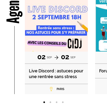
Agenda
02
02
SEP
SEP
Live Discord : astuces pour
For
une rentrée sans stress
PARIS