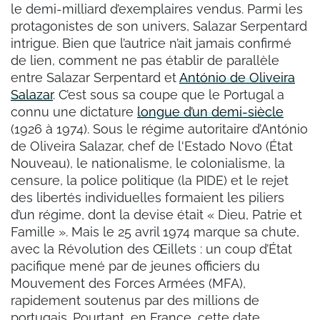
le demi-milliard d’exemplaires vendus. Parmi les
protagonistes de son univers, Salazar Serpentard
intrigue. Bien que l’autrice n’ait jamais confirmé
de lien, comment ne pas établir de parallèle
entre Salazar Serpentard et
António de Oliveira
Salazar
. C’est sous sa coupe que le Portugal a
connu une dictature
longue d’un demi-siècle
(1926 à 1974). Sous le régime autoritaire d’António
de Oliveira Salazar, chef de l'Estado Novo (État
Nouveau), le nationalisme, le colonialisme, la
censure, la police politique (la PIDE) et le rejet
des libertés individuelles formaient les piliers
d’un régime, dont la devise était « Dieu, Patrie et
Famille ». Mais le 25 avril 1974 marque sa chute,
avec la Révolution des Œillets : un coup d’État
pacifique mené par de jeunes officiers du
Mouvement des Forces Armées (MFA),
rapidement soutenus par des millions de
portugais. Pourtant, en France, cette date