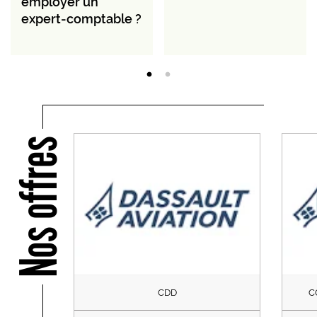
employer un
expert-comptable ?
Nos offres
CDD
C