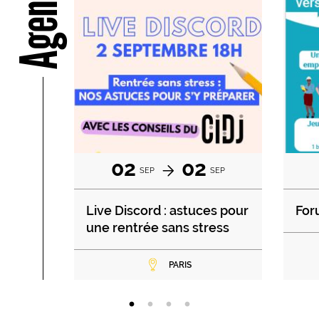
Agenda
02
02
SEP
SEP
Live Discord : astuces pour
For
une rentrée sans stress
PARIS