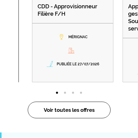
CDD - Approvisionneur
App
Filière F/H
ges
Sou
ser
MÉRIGNAC
PUBLIÉE LE 27/07/2026
Voir toutes les offres