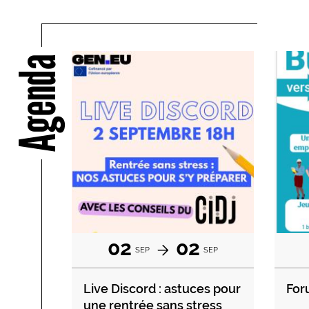
Agenda
02
02
SEP
SEP
Live Discord : astuces pour
For
une rentrée sans stress