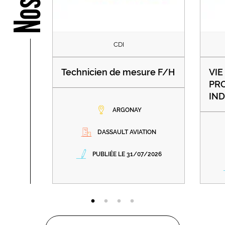
CDI
Technicien de mesure F/H
VIE
PRO
IND
ARGONAY
DASSAULT AVIATION
PUBLIÉE LE 31/07/2026