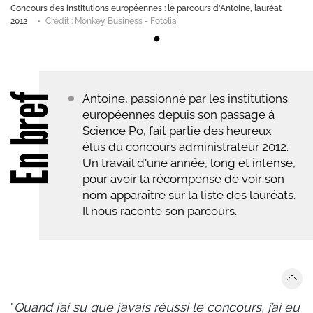
Concours des institutions européennes : le parcours d'Antoine, lauréat
2012
Crédit : Monkey Business - Fotolia
En bref
Antoine, passionné par les institutions
européennes depuis son passage à
Science Po, fait partie des heureux
élus du concours administrateur 2012.
Un travail d'une année, long et intense,
pour avoir la récompense de voir son
nom apparaître sur la liste des lauréats.
Il nous raconte son parcours.
"
Quand j’ai su que j’avais réussi le concours, j’ai eu