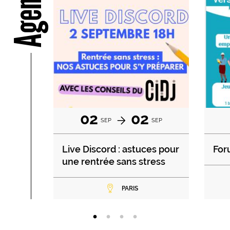
Agenda
02
02
SEP
SEP
Live Discord : astuces pour
For
une rentrée sans stress
PARIS