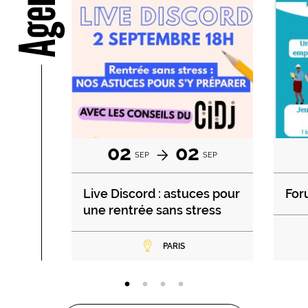
Agenda
02
02
SEP
SEP
Live Discord : astuces pour
For
une rentrée sans stress
PARIS