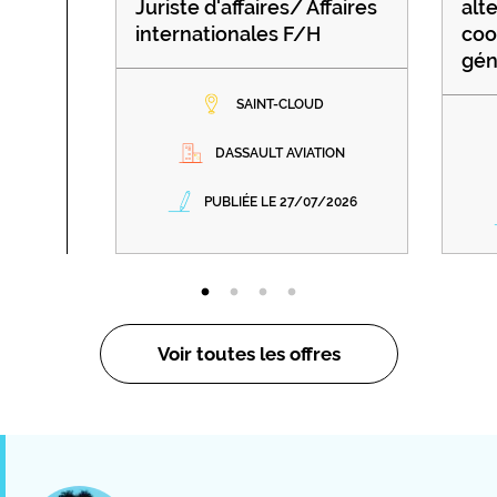
Juriste d'affaires/ Affaires
alt
internationales F/H
coo
gén
SAINT-CLOUD
DASSAULT AVIATION
PUBLIÉE LE 27/07/2026
Voir toutes les offres