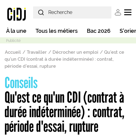
Aller au contenu principal
User ac
Main navigation
À la une
Tous les métiers
Bac 2026
S'orie
Fil d'Ariane
Accueil
Travailler
Décrocher un emploi
Qu'est ce
qu'un CDI (contrat à durée indéterminée) : contrat,
période d'essai, rupture
Conseils
Mode sombre
Qu'est ce qu'un CDI (contrat à
durée indéterminée) : contrat,
période d'essai, rupture