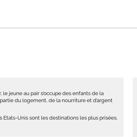
abétique
Après la 3eme
Les secteurs
Avec Parcoursup
Les écoles se présentent
Après le bac
Grâce à l'alternance
Avec nos focus diplômes
Apprendre autrement
r, le jeune au pair s’occupe des enfants de la
Avec nos focus métiers
artie du logement, de la nourriture et d’argent
es Etats-Unis sont les destinations les plus prisées.