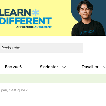
Bac 2026
S'orienter
Travailler
Avec nos fiches diplômes
Les offres de
Avec nos fiches métiers
Les offres à 
pair, c'est quoi ?
Au collège
Dénicher un 
térêt
Alternance : les formations des école
Décrocher un