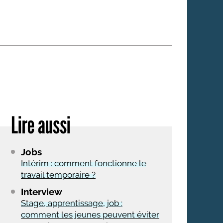
 qui embauchent
S'engager pour une cause
Ses déplacements
Créer son entreprise
Sa vie affective
C'est vous qui le dites
Sa santé
Ses démarches administrat
Face à la justice
Lire aussi
Ses loisirs
Ses vacances
Jobs
À l'étranger
Intérim : comment fonctionne le
travail temporaire ?
Découvrir le monde
Interview
Stage, apprentissage, job :
comment les jeunes peuvent éviter