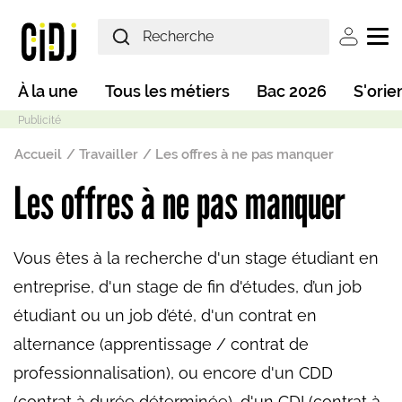
Aller au contenu principal
User ac
Main navigation
À la une
Tous les métiers
Bac 2026
S'orie
Fil d'Ariane
Accueil
Travailler
Les offres à ne pas manquer
Les offres à ne pas manquer
Mode sombre
Vous êtes à la recherche d'un stage étudiant en
entreprise, d'un stage de fin d'études, d’un job
étudiant ou un job d’été, d'un contrat en
alternance (apprentissage / contrat de
professionnalisation), ou encore d'un CDD
(contrat à durée déterminée), d'un CDI (contrat à