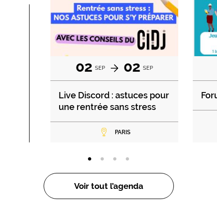
02
02
SEP
SEP
Live Discord : astuces pour
For
une rentrée sans stress
PARIS
Voir tout l’agenda